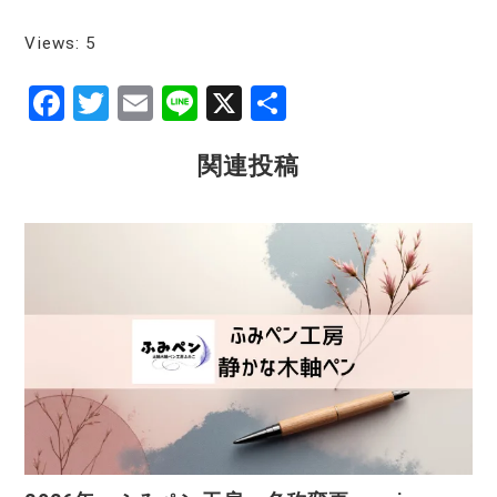
Views: 5
F
T
E
Li
X
共
a
w
m
n
有
関連投稿
c
it
ai
e
e
te
l
b
r
o
o
k