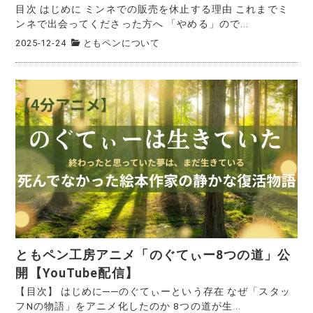
目次 はじめに ミンネでの販売を休止する理由 これまでミ
ンネで出会ってくださった方へ 「やめる」ので...
2025-12-24
ともペンについて
ともペン工房アニメ「のぐてぃー8つの道」公
開【YouTube配信】
【目次】 はじめに──のぐてぃーという存在 なぜ「スタッ
フNの物語」をアニメ化したのか 8つの道が生...