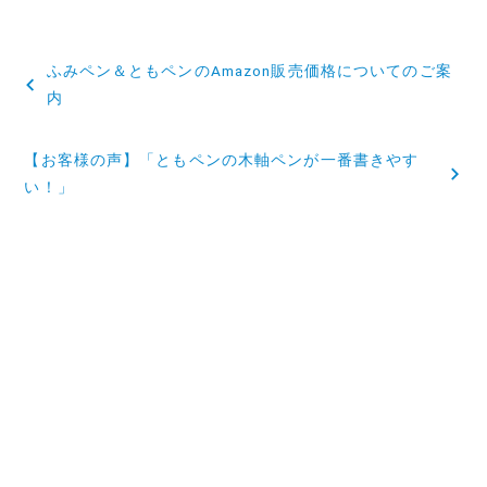
投
ふみペン＆ともペンのAmazon販売価格についてのご案
稿
内
ナ
【お客様の声】「ともペンの木軸ペンが一番書きやす
ビ
い！」
ゲ
ー
シ
ョ
ン