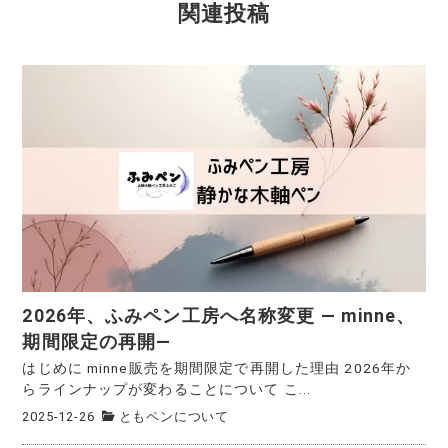
関連投稿
c
it
ai
e
e
te
l
b
r
o
o
k
2026年、ふみペン工房へ名称変更 ― minne、
期間限定の再開―
はじめに minne販売を期間限定で再開した理由 2026年か
らラインナップが変わることについて こ...
2025-12-26
ともペンについて