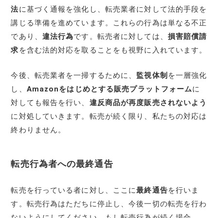
法
に基づく通報を強化し、転売業者に対して法的手段を
講じる準備を進めています。これらの行為は単なる不正
であり、
違法行為
です。転売者に対しては、
損害賠償請
求
を含む法的対応を取ることをも視野に入れています。
今後、転売業者を一掃するために、
監視体制
を一層強化
し、
Amazonをはじめとする販売プラットフォーム
に
対しても報告を行い、
違反商品が再度販売されないよう
に対処していきます。転売が続く限り、私たちの対応は
終わりません。
転売行為者への最終通告
転売を行っている者に対し、ここに
最終通告
を行いま
す。転売行為はただちに停止し、今後一切の転売を行わ
ないようにしてください。もし転売行為が続く場合、