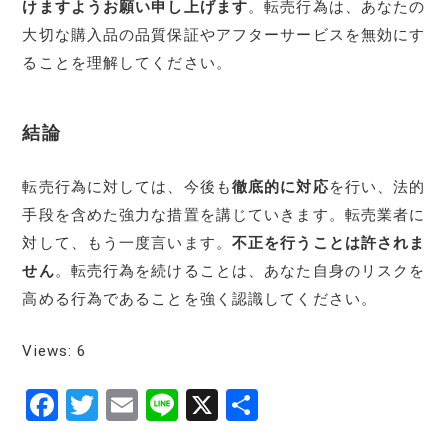
けますようお願い申し上げます
。転売行為は、あなたの
大切な購入品の品質保証やアフターサービスを無効にす
ることを理解してください。
結論
転売行為に対しては、今後も
徹底的に対応
を行い、法的
手段を含めた強力な措置を講じていきます。転売業者に
対して、もう一度言います。
不正を行うことは許されま
せん
。転売行為を続けることは、あなた自身のリスクを
高める行為であることを強く認識してください。
Views: 6
F
T
E
Li
X
共
a
w
m
n
有