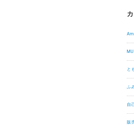
カ
Am
MU
と
ふ
自
販