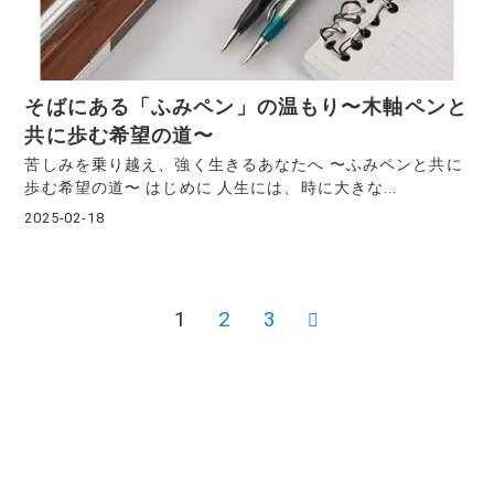
そばにある「ふみペン」の温もり〜木軸ペンと
共に歩む希望の道〜
苦しみを乗り越え、強く生きるあなたへ 〜ふみペンと共に
歩む希望の道〜 はじめに 人生には、時に大きな...
2025-02-18
1
2
3
次
投
の
稿
ペ
ー
の
ジ
ペ